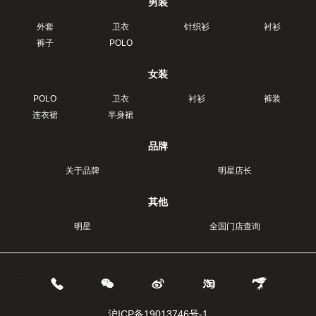
男装
外套
卫衣
针织衫
衬衫
裤子
POLO
女装
POLO
卫衣
衬衫
裤装
连衣裙
半身裙
品牌
关于品牌
明星店长
其他
明星
全国门店查询
.
沪ICP备19013746号-1