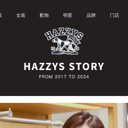
装
女装
配饰
明星
品牌
门店