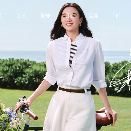
装
女装
配饰
明星
品牌
门店