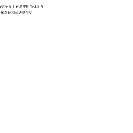
哈吉斯裙子女士春夏季时尚休闲复
身裙舒适潮流通勤半裙