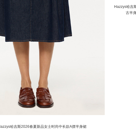
Hazzys
古半
azzys哈吉斯2026春夏新品女士时尚中长款A摆半身裙