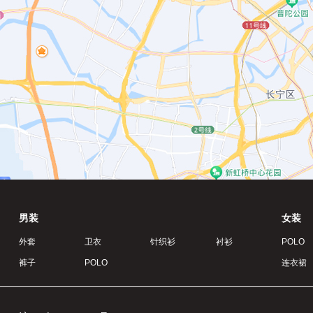
男装
女装
外套
卫衣
针织衫
衬衫
POLO
裤子
POLO
连衣裙