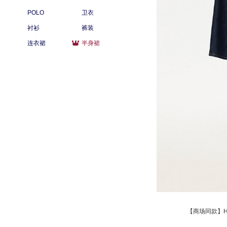
POLO
卫衣
衬衫
裤装
连衣裙
半身裙
【商场同款】H