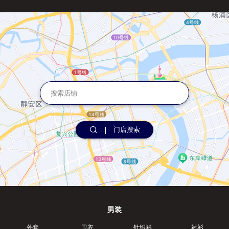
门店搜索
男装
外套
卫衣
针织衫
衬衫