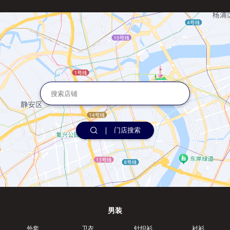
门店搜索
男装
外套
卫衣
针织衫
衬衫