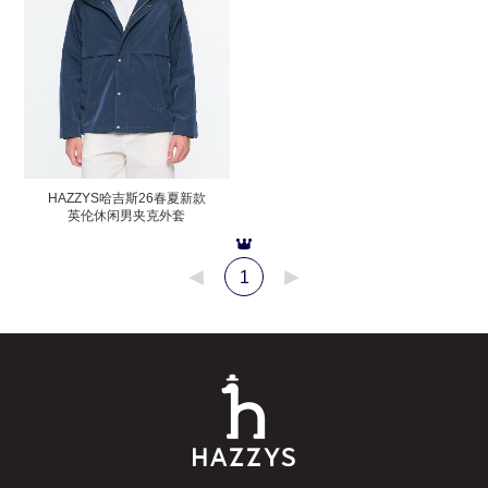
HAZZYS哈吉斯26春夏新款
英伦休闲男夹克外套
1