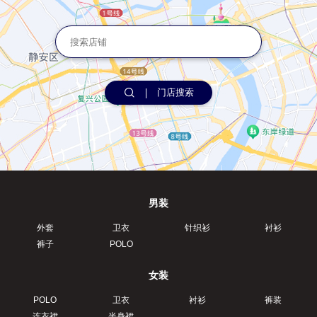
门店搜索
男装
外套
卫衣
针织衫
衬衫
裤子
POLO
女装
POLO
卫衣
衬衫
裤装
连衣裙
半身裙