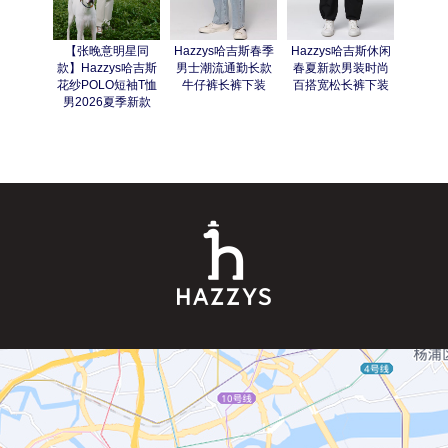
【张晚意明星同
Hazzys哈吉斯春季
Hazzys哈吉斯休闲
Hazz
款】Hazzys哈吉斯
男士潮流通勤长款
春夏新款男装时尚
复古牛
花纱POLO短袖T恤
牛仔裤长裤下装
百搭宽松长裤下装
时尚休
男2026夏季新款