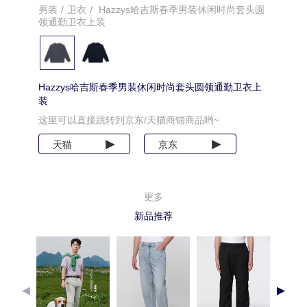
男装
/
卫衣
/
Hazzys哈吉斯春季男装休闲时尚套头圆
领通勤卫衣上装
Hazzys哈吉斯春季男装休闲时尚套头圆领通勤卫衣上
装
这里可以直接跳转到京东/天猫商铺商品哟~
天猫
京东
更多
新品推荐