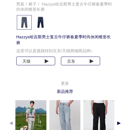
男装
/
裤子
/
Hazzys哈吉斯男士复古牛仔裤春夏季时
尚休闲锥形长裤
Hazzys哈吉斯男士复古牛仔裤春夏季时尚休闲锥形长
裤
这里可以直接跳转到京东/天猫商铺商品哟~
天猫
京东
更多
新品推荐