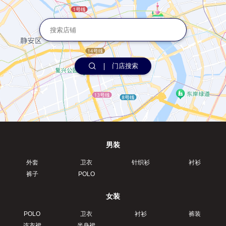
门店搜索
男装
外套
卫衣
针织衫
衬衫
裤子
POLO
女装
POLO
卫衣
衬衫
裤装
连衣裙
半身裙