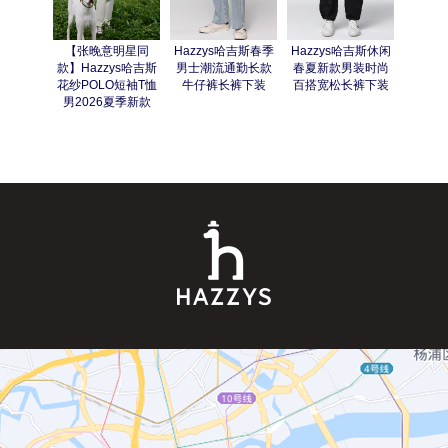
【张晚意明星同
Hazzys哈吉斯春季
Hazzys哈吉斯休闲
Hazz
款】Hazzys哈吉斯
男士潮流通勤长款
春夏新款男装时尚
复古牛
花纱POLO短袖T恤
牛仔裤长裤下装
百搭宽松长裤下装
时尚休
男2026夏季新款