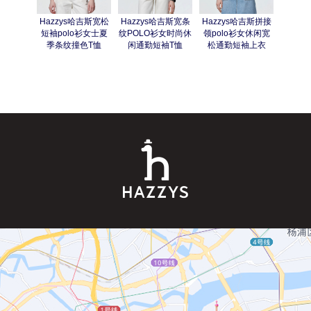
Hazzys哈吉斯宽松
Hazzys哈吉斯宽条
Hazzys哈吉斯拼接
Hazz
短袖polo衫女士夏
纹POLO衫女时尚休
领polo衫女休闲宽
POLO
季条纹撞色T恤
闲通勤短袖T恤
松通勤短袖上衣
抽绳上