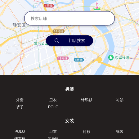
门店搜索
男装
外套
卫衣
针织衫
衬衫
裤子
POLO
女装
POLO
卫衣
衬衫
裤装
连衣裙
半身裙